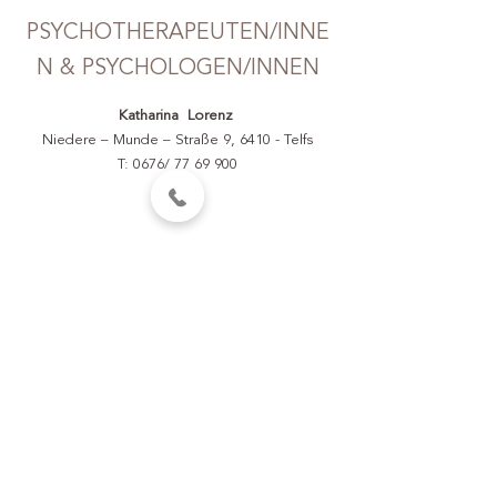
PSYCHOTHERAPEUTEN/INNE
N & PSYCHOLOGEN/INNEN
Katharina Lorenz
Niedere – Munde – Straße 9, 6410 - Telfs
T: 0676/
77 69 900
Zurück nach oben
Elisabeth Egg
Praxis für Physiotherapie &