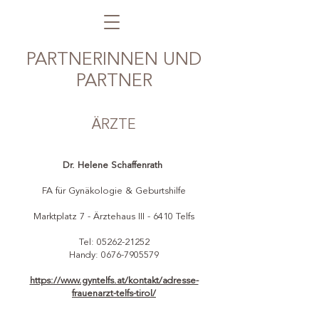
PARTNERINNEN UND
PARTNER
ÄRZTE
Dr. Helene Schaffenrath
FA für Gynäkologie & Geburtshilfe
Marktplatz 7 - Ärztehaus III - 6410 Telfs
Tel:
05262-21252
Handy:
0676-7905579
https://www.gyntelfs.at/kontakt/adresse-
frauenarzt-telfs-tirol/